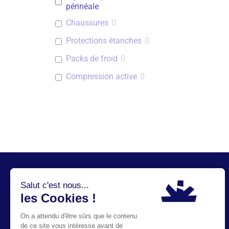
périnéale
Chaussures
0
Protections étanches
0
Packs de froid
0
Compression active
0
Produits
Bras et main
Dos