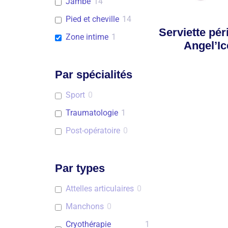
Jambe
14
Pied et cheville
14
Serviette pér
Zone intime
1
Angel’Ic
Par spécialités
Sport
0
Traumatologie
1
Post-opératoire
0
Par types
Attelles articulaires
0
Manchons
0
Cryothérapie
1