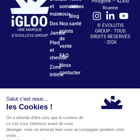
Polygone – 42300
et
sommes-
vidéos
Roanne
main
nous
Blog
Dos
Nos
santé
© EVOLUTIS
UNE MARQUE
points
GROUP - TOUS
Jambe
D’EVOLUTIS GROUP
DROITS RÉSERVÉS
de
- 2026
Pied
vente
et
FAQ
cheville
Nous
Zone
contacter
intime
Plan du site
Mentions légales
Politique de confidentialité
CGV