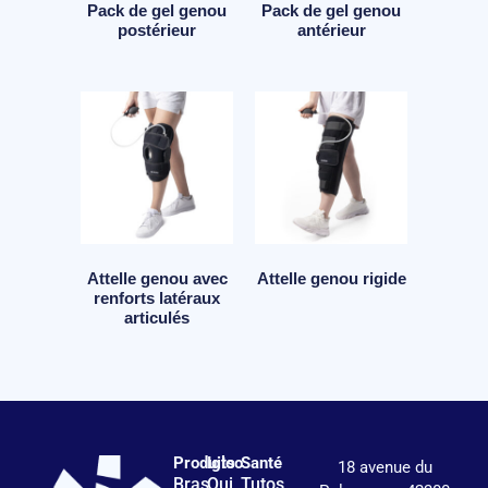
Pack de gel genou
Pack de gel genou
postérieur
antérieur
Attelle genou avec
Attelle genou rigide
renforts latéraux
articulés
Produits
Igloo
Santé
18 avenue du
Bras
Qui
Tutos