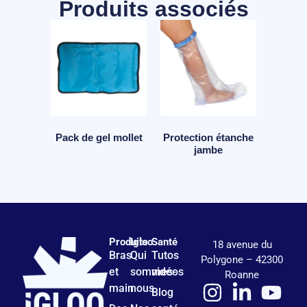
Produits associés
Pack de gel mollet
Protection étanche
jambe
Produits
Igloo
Santé
18 avenue du
Bras
Qui
Tutos
Polygone – 42300
et
sommes-
vidéos
Roanne
main
nous
Blog