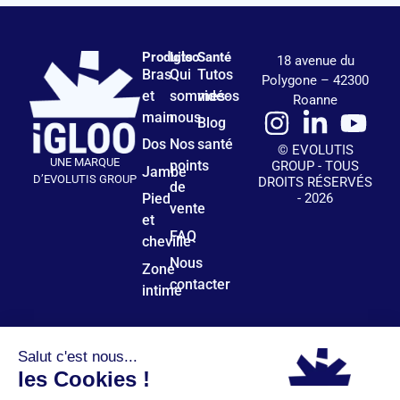
Produits
Igloo
Santé
18 avenue du
Bras
Qui
Tutos
Polygone – 42300
et
sommes-
vidéos
Roanne
main
nous
Blog
Dos
Nos
santé
© EVOLUTIS
UNE MARQUE
points
GROUP - TOUS
Jambe
D’EVOLUTIS GROUP
DROITS RÉSERVÉS
de
- 2026
Pied
vente
et
FAQ
cheville
Nous
Zone
contacter
intime
Plan du site
Mentions légales