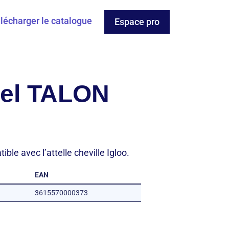
lécharger le catalogue
Espace pro
gel TALON
le avec l’attelle cheville Igloo.
EAN
3615570000373