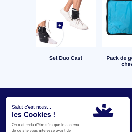
Set Duo Cast
Pack de ge
chev
Produits
Bras et main
Dos