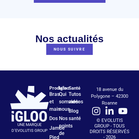
Nos actualités
NOUS SUIVRE
Produits
Igloo
Santé
18 avenue du
Bras
Qui
Tutos
Polygone – 42300
et
sommes-
vidéos
Roanne
main
nous
Blog
Dos
Nos
santé
© EVOLUTIS
UNE MARQUE
points
GROUP - TOUS
Jambe
D’EVOLUTIS GROUP
DROITS RÉSERVÉS
de
- 2026
Pied